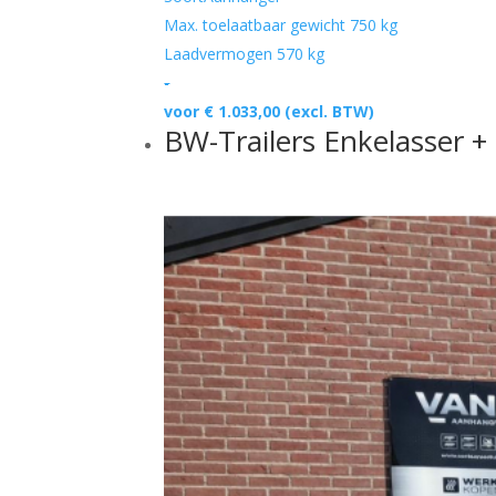
Max. toelaatbaar gewicht
750 kg
Laadvermogen
570 kg
-
voor € 1.033,00
(excl. BTW)
BW-Trailers Enkelasser + 