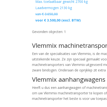
Max. toelaatbaar gewicht
2700 kg
Laadvermogen
2130 kg
van € 3.650,00
voor € 3.500,00
(excl. BTW)
Gevonden objecten: 1
Vlemmix machinetranspor
Een van de specialisaties van Vlemmix, is de m
uitstekende keuze. Ze zijn speciaal gemaakt vo
machinetransporters van Vlemmix uitgevoerd met
zware bindogen. Onderaan de oprijklep zit extra 
Vlemmix aanhangwagens k
Heeft u dus een aanhangwagen of machinetranspor
om uw Vlemmix machinetransporter te kopen of te 
machinetransporter het beste is voor uw toepa