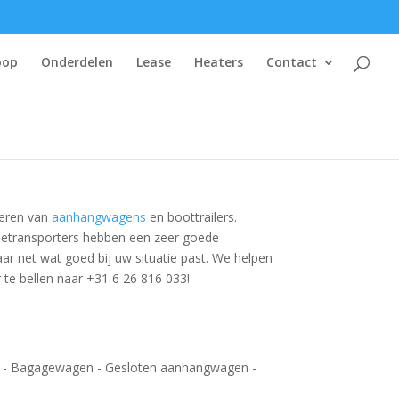
oop
Onderdelen
Lease
Heaters
Contact
ceren van
aanhangwagens
en boottrailers.
etransporters hebben een zeer goede
aar net wat goed bij uw situatie past. We helpen
te bellen naar +31 6 26 816 033!
n - Bagagewagen - Gesloten aanhangwagen -