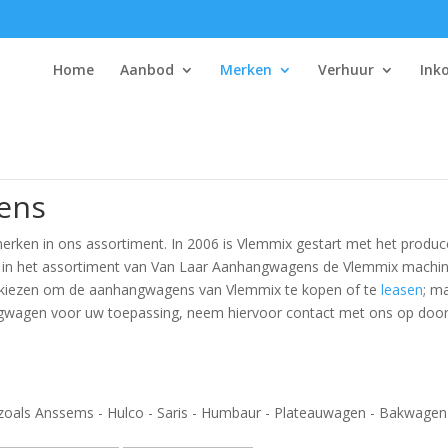
Home
Aanbod
Merken
Verhuur
Ink
ens
erken in ons assortiment. In 2006 is Vlemmix gestart met het produ
in het assortiment van
Van Laar Aanhangwagens
de Vlemmix machin
voor kiezen om de aanhangwagens van Vlemmix te kopen of te
leasen
; m
gwagen voor uw toepassing, neem hiervoor contact met ons op door 
oals Anssems - Hulco - Saris - Humbaur - Plateauwagen - Bakwage