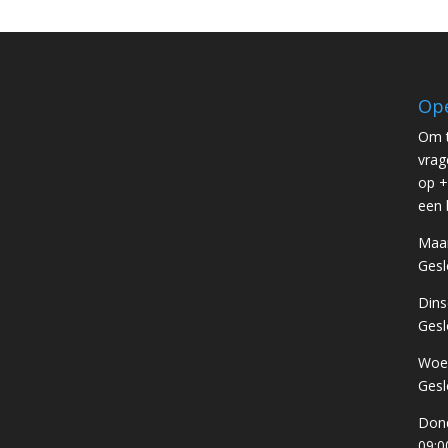
Ope
Om t
vrag
op +
een 
Maa
Gesl
Din
Gesl
Woe
Gesl
Don
09:0