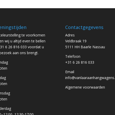
ningstijden
Contactgegevens
eleurstelling te voorkomen
Adres
en wij u altijd even te bellen
Veldbraak 19
31 6 26 816 033 voordat u
5111 HH Baarle Nassau
bezoek aan ons brengt.
Telefoon
ndag
+31 6 26 816 033
oten
Email
sdag
info@vanlaaraanhangwagens.
oten
Algemene voorwaarden
nsdag
oten
derdag
0–12:00, 12:30-17:00