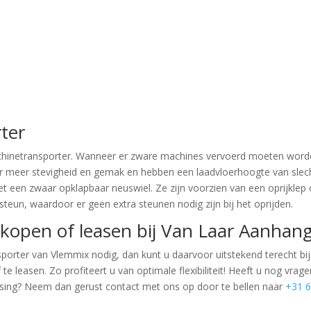
ter
achinetransporter. Wanneer er zware machines vervoerd moeten word
or meer stevigheid en gemak en hebben een laadvloerhoogte van slec
 een zwaar opklapbaar neuswiel. Ze zijn voorzien van een oprijklep 
steun, waardoor er geen extra steunen nodig zijn bij het oprijden.
open of leasen bij Van Laar Aanha
ter van Vlemmix nodig, dan kunt u daarvoor uitstekend terecht bij J
leasen. Zo profiteert u van optimale flexibiliteit! Heeft u nog vrag
ssing? Neem dan gerust contact met ons op door te bellen naar
+31 6