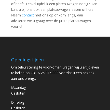
of heeft u enkel tijdelijk een plateauwagen nodig? Dan
kunt u bij ons ook een plateauwagen leasen of huren.
Neem
contact
met ons op of kom langs, dan
adviseren we u graag over de juiste plateauwagen
voor u!
Openingstijden
Om teleurstelling te voorkomen vragen wij u altijd even
te bellen op +31 6 26 816 033 voordat u een bezoek
aan ons brengt.
Maandag
Gesloten
Dinsdag
Gesloten