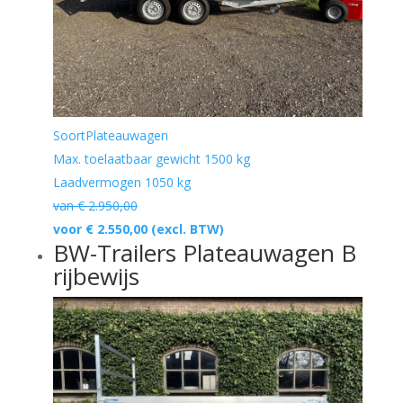
Soort
Plateauwagen
Max. toelaatbaar gewicht
1500 kg
Laadvermogen
1050 kg
van € 2.950,00
voor € 2.550,00
(excl. BTW)
BW-Trailers Plateauwagen B
rijbewijs