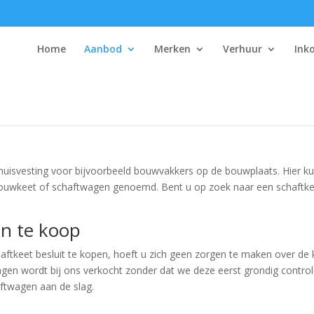
Home
Aanbod
Merken
Verhuur
Ink
re huisvesting voor bijvoorbeeld bouwvakkers op de bouwplaats. Hier
 bouwkeet of schaftwagen genoemd. Bent u op zoek naar een schaft
en te koop
tkeet besluit te kopen, hoeft u zich geen zorgen te maken over de kw
gen wordt bij ons verkocht zonder dat we deze eerst grondig contro
aftwagen aan de slag.