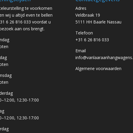
eleurstelling te voorkomen
Adres
en wij u altijd even te bellen
Veldbraak 19
31 6 26 816 033 voordat u
5111 HH Baarle Nassau
bezoek aan ons brengt.
Telefoon
ndag
+31 6 26 816 033
oten
Email
sdag
info@vanlaaraanhangwagens.
oten
Algemene voorwaarden
nsdag
oten
derdag
0–12:00, 12:30-17:00
dag
0–12:00, 12:30-17:00
rdag