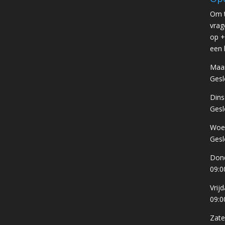
Om t
vrag
op +
een 
Maa
Gesl
Din
Gesl
Woe
Gesl
Don
09:0
Vrij
09:0
Zate