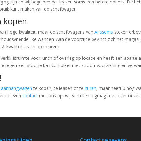
ging zijn en wij begrijpen dat leasen soms een betere optie is. De b
gebruik kunt maken van de schaftwagen.
n kopen
van hoge kwaliteit, maar de schaftwagens van
Anssems
steken erbov
erhoudsvriendelijke wanden. Aan de voorzijde bevindt zich het magaz
n A-kwaliteit as en oplooprem.
erblijfsruimte voor lunch of overleg op locatie en heeft een aparte a
 tegen een stootje kan compleet met stroomvoorziening en verwa
!
e
aanhangwagen
te kopen, te leasen of te
huren
, maar heeft u nog w
erust even
contact
met ons op, wij vertellen u graag alles over onz
ningstijden
Contactgegevens