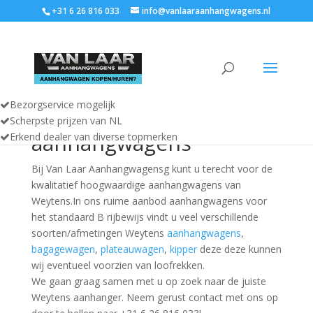
+31 6 26 816 033
info@vanlaaraanhangwagens.nl
Bezorgservice mogelijk
Weytens
Scherpste prijzen van NL
aanhangwagens
Erkend dealer van diverse topmerken
Bij
Van Laar Aanhangwagens
g kunt u terecht voor de
kwalitatief hoogwaardige aanhangwagens van
Weytens.In ons ruime aanbod aanhangwagens voor
het standaard B rijbewijs vindt u veel verschillende
soorten/afmetingen Weytens
aanhangwagens
,
bagagewagen
,
plateauwagen
,
kipper
deze deze kunnen
wij eventueel voorzien van loofrekken.
We gaan graag samen met u op zoek naar de juiste
Weytens aanhanger. Neem gerust contact met ons op