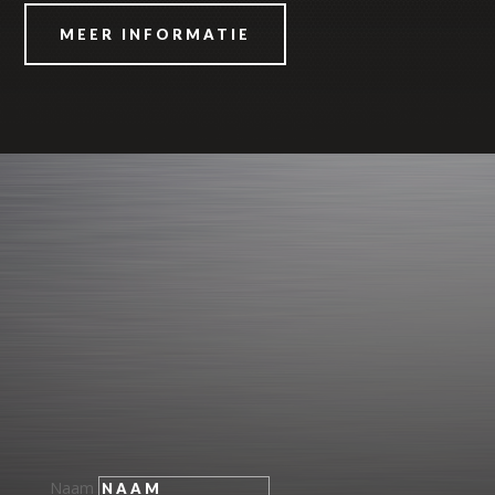
MEER INFORMATIE
Contact
Wij van Van Laar Aanhangwagens staan altijd voor u
klaar. Hebt u vragen of wilt u een afspraak maken? Wij
adviseren u graag. U kunt dan ook altijd
contact
met
ons opnemen. Dat kan via het contactformulier
hieronder, of door te bellen naar
+31 6 26 816 033
Naam