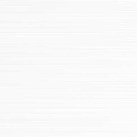
een aanhangwagen voor u tussen zit. Ook wanneer dat
niet het geval is, helpen wij u graag met het vinden van
de juiste aanhangwagen en gaan we dan ook actief
voor u op zoek. Wij hebben onder andere:
Nieuwe of gebruikte
aanhangwagen
kopen
:
Plateauwagen
–
Kipper
–
Bakwagen –
Autoambulance
–
Multitransporter
–
Bagagewagen
–
Machinetransporter
–
Gesloten
aanhangwagen
–
Verkoopwagen
–
Paardentrailer
–
Motortrailer
Wij zijn erkend dealer van:
Anssems – Hulco – Humbaur – Saris –
Vlemmix – Weytens – VDM Trailers –
Rova Trailers – Sirius Trailers –