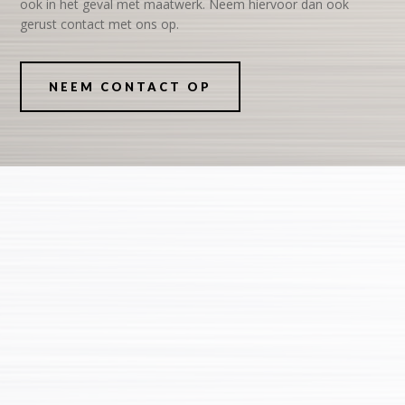
ook in het geval met maatwerk. Neem hiervoor dan ook
gerust contact met ons op.
NEEM CONTACT OP
Aanbod
Bij Van Laar Aanhangwagens kunt u zowel een nieuwe
of gebruikte aanhangwagen kopen voor de
allerscherpste prijs. Wij hebben veel verschillende typen
aanhangwagens online staan, waardoor er altijd wel