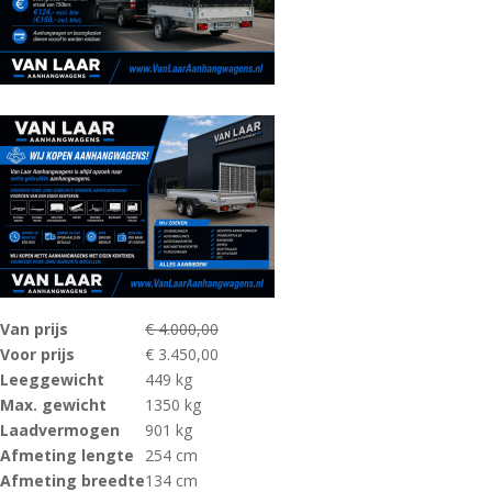
Van prijs
€ 4.000,00
Voor prijs
€ 3.450,00
Leeggewicht
449 kg
Max. gewicht
1350 kg
Laadvermogen
901 kg
Afmeting lengte
254 cm
Afmeting breedte
134 cm